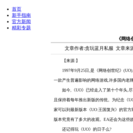
首页
新手指南
官方新闻
精彩专题
《网络
文章作者:贪玩蓝月私服
文章来源:ht
【来源:】
1997年9月25日,是《网络创世纪》(
一款产生普遍影响的网络游戏,许多国内老
如今,《UO》已经走入了第十个年头,
且保持着每年推出新版的传统。为纪念《UO》十
家可以到最新版本《UO:王国复兴》的官方
版本究竟有了多大的改观。EA还会为这些
还记得玩《UO》的日子么?