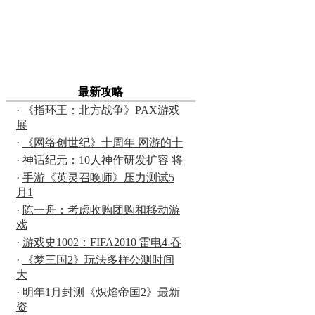
最新攻略
·
《指环王：北方战争》PAX游戏
展
·
《网络创世纪》十周年 网游的十
·
神话纪元：10人神作研发扩容 将
·
手游《英灵召唤师》压力测试5
月1
·
陈一舟：考虑收购团购和移动游
戏
·
游戏史1002：FIFA2010 雷电4 吞
·
《梦三国2》玩法多样公测时间
大
·
明年1月封测《炽焰帝国2》最新
资