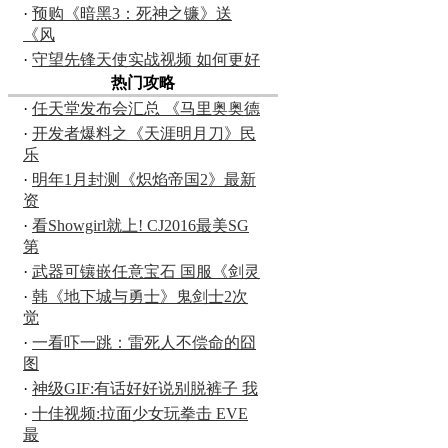
·
预购《暗黑3：死神之镰》送
《风
·
守望先锋天使实战视频 如何更好
热门攻略
·
任天堂发布会汇总 《马里奥奥德
·
开发者爆料之《天涯明月刀》民
乐
·
明年1月封测《炽焰帝国2》最新
资
·
看Showgirl就上! CJ2016最美SG
第
·
武器可镶嵌任意宝石 国服《剑灵
·
韩《地下城与勇士》鬼剑士2次
觉
·
一看吓一跳：雷死人不偿命的囧
图
·
神级GIF:有话好好说别脱裤子 我
·
十佳视频:拉面少女玩拳击 EVE
最