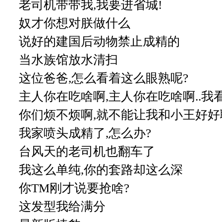
老司机带带我,我要进省城!
奴才你想对朕做什么
说好的建国后动物禁止成精的
当水族馆放水清扫
这位爸爸,怎么看着这么眼熟呢?
主人你在吃啥啊,主人你在吃啥啊..我
你们烦不烦啊,就不能让我和小王好好
我家喷头成精了,怎么办?
台风天的老司机也翻车了
我这么单纯,你的套路却这么深
你TM刚才说要抢啥?
这发型我给满分