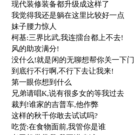
现代装修装备都升级成这样了
我觉得我还是躺在这里比较好一点
妹子腰力惊人
柯基:三界比武,我连擂台都上不去!
风的助攻满分!
没什么!就是闲的无聊想帮你关一下门
到底行不行啊,不行下去让我来!
第一眼你想到什么
兄弟请唱K,说有很多女的等我过去
裁判!谁家的吉普车,他作弊
这样的秋千你敢去试试吗?
吃货:在食物面前,我管你是谁